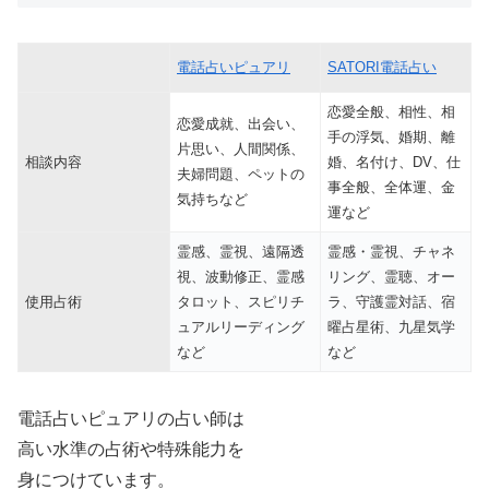
電話占いピュアリ
SATORI電話占い
恋愛全般、相性、相
恋愛成就、出会い、
手の浮気、婚期、離
片思い、人間関係、
相談内容
婚、名付け、DV、仕
夫婦問題、ペットの
事全般、全体運、金
気持ちなど
運など
霊感、霊視、遠隔透
霊感・霊視、チャネ
視、波動修正、霊感
リング、霊聴、オー
使用占術
タロット、スピリチ
ラ、守護霊対話、宿
ュアルリーディング
曜占星術、九星気学
など
など
電話占いピュアリの占い師は
高い水準の占術や特殊能力を
身につけています。