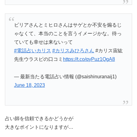
ビリアさんとミヒロさんはサゲとか不安を煽るじ
ゃなくて、本当のことを言うイメージかな。待っ
ていても幸せは来ないって
#電話占いカリス
#カリスみひろさん
#カリス宙紘
先生ウラスピの口コミ
https://t.co/qyPuz1QgA8
— 最新当たる電話占い情報 (@saishinuranaij1)
June 18, 2023
占い師を信頼できるかどうかが
大きなポイントになりますが…