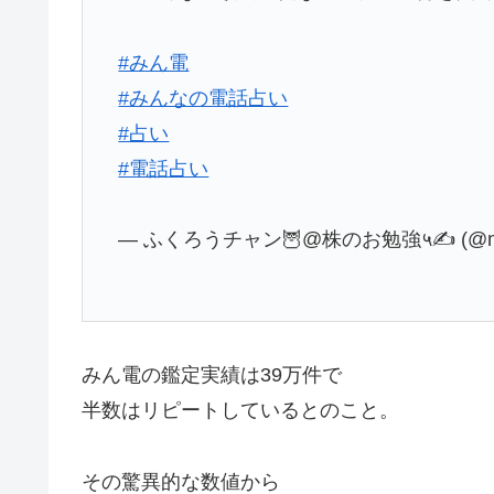
#みん電
#みんなの電話占い
#占い
#電話占い
— ふくろうチャン🦉@株のお勉強५✍ (@mii
みん電の鑑定実績は39万件で
半数はリピートしているとのこと。
その驚異的な数値から