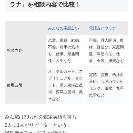
ラナ」を相談内容で比較！
みんなの電話占い
電話占いウラナ
恋愛、復縁、結婚、
不倫、対人関係、復
不倫、相手の気持
縁、縁結び、家庭問
相談内容
ち、仕事、家族関
題、開運方法、仕
係、人生など
事、金運、運勢など
オラクルカード、ス
霊感、霊視、西洋占
ピリチュアル、タロ
星術、心理カウンセ
使用占術
ット、易、東洋占星
リング、風水、九星
術、西洋占星術、風
気学など
水など
みん電は39万件の鑑定実績を持ち
2人に1人がリピーターという