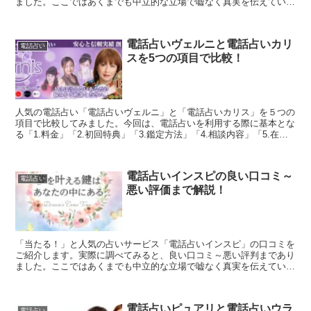
ました。ここではあくまでも中立的な立場で嘘なく真実を伝えていけ
たらと思います。「電話占いフィール」で占うかどうか迷っ...
電話占いヴェルニと電話占いカリ
電話占い
スを5つの項目で比較！
人気の電話占い「電話占いヴェルニ」と「電話占いカリス」を５つの
項目で比較してみました。今回は、電話占いを利用する際に基本とな
る「1.料金」「2.初回特典」「3.鑑定方法」「4.相談内容」「5.在籍
占い師」を徹底比較しています。両社の良いとこ...
電話占いインスピの良い口コミ～
電話占い
悪い評価まで解説！
「当たる！」と人気の占いサービス「電話占いインスピ」の口コミを
ご紹介します。実際に調べてみると、良い口コミ～悪い評判まであり
ました。ここではあくまでも中立的な立場で嘘なく真実を伝えていけ
たらと思います。「電話占いインスピ」で占うかどうか迷っ...
電話占いピュアリと電話占いウラ
電話占い