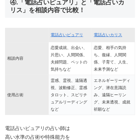
④.「電話占いピュアリ」と「電話占いカ
リス」を相談内容で比較！
電話占いピュアリ
電話占いカリス
恋愛成就、出会い、
恋愛、相手の気持
片思い、人間関係、
ち、復縁、人間関
相談内容
夫婦問題、ペットの
係、子育て、人生、
気持ちなど
未来予測など
霊感、霊視、遠隔透
エネルギーリーディ
視、波動修正、霊感
ング、潜在意識読
使用占術
タロット、スピリチ
み、遠隔ヒーリン
ュアルリーディング
グ、未来透視、成就
など
祈願など
電話占いピュアリの占い師は
高い水準の占術や特殊能力を